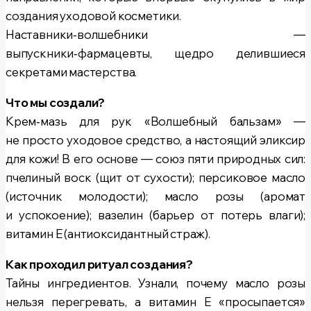
создания уходовой косметики.
Наставники‑волшебники —
выпускники‑фармацевты, щедро делившиеся
секретами мастерства.
Что мы создали?
Крем‑мазь для рук «Волшебный бальзам» —
не просто уходовое средство, а настоящий эликсир
для кожи! В его основе — союз пяти природных сил:
пчелиный воск (щит от сухости); персиковое масло
(источник молодости); масло розы (аромат
и успокоение); вазелин (барьер от потерь влаги);
витамин Е (антиоксидантный страж).
Как проходил ритуал создания?
Тайны ингредиентов. Узнали, почему масло розы
нельзя перегревать, а витамин Е «просыпается»