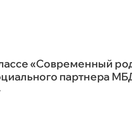
лассе «Современный ро
социального партнера М
»