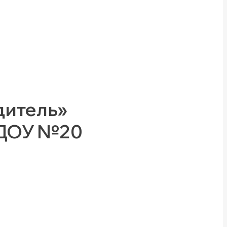
дитель»
БДОУ №20