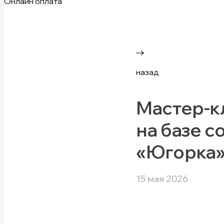
Онлайн оплата
назад
Мастер-к
на базе 
«Югорка
15 мая 2026