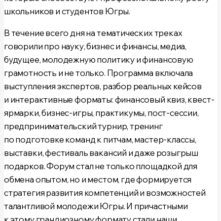
школьников и студентов Югры.
В течение всего дня на тематических треках
говорили про науку, бизнес и финансы, медиа,
будущее, молодежную политику и финансовую
грамотность и не только. Программа включала
выступления экспертов, разбор реальных кейсов
и интерактивные форматы: финансовый квиз, квест-
ярмарки, бизнес-игры, практикумы, пост-сессии,
предпринимательский турнир, тренинг
по подготовке команд к питчам, мастер-классы,
выставки, фестиваль вакансий и даже розыгрыш
подарков. Форум стал не только площадкой для
обмена опытом, но и местом, где формируется
стратегия развития компетенций и возможностей
талантливой молодежи Югры. И причастными
к этому грандиозному формату стали наши