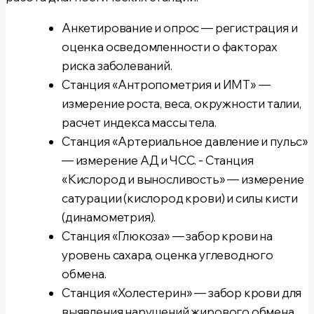
Анкетирование и опрос
— регистрация и
оценка осведомленности о факторах
риска заболеваний.
Станция «Антропометрия и ИМТ»
—
измерение роста, веса, окружности талии,
расчет индекса массы тела.
Станция «Артериальное давление и пульс»
— измерение АД и ЧСС. -
Станция
«Кислород и выносливость»
— измерение
сатурации (кислород крови) и силы кисти
(динамометрия).
Станция «Глюкоза»
— забор крови на
уровень сахара, оценка углеводного
обмена.
Станция «Холестерин»
— забор крови для
выявления нарушений жирового обмена.