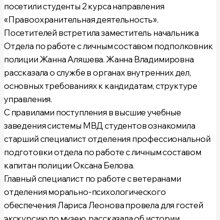
посетили студенты 2 курса направления
«Правоохранительная деятельность»
.
Посетителей встретила заместитель начальника
Отдела по работе с личным составом подполковник
полиции
Жанна Аляшева
. Жанна Владимировна
рассказала о службе в органах внутренних дел,
основных требованиях к кандидатам, структуре
управления.
С правилами поступления в высшие учебные
заведения системы МВД студентов ознакомила
старший специалист отделения профессиональной
подготовки отдела по работе с личным составом
капитан полиции
Оксана Белова.
Главный специалист по работе с ветеранами
отделения морально-психологического
обеспечения
Лариса Леонова
провела для гостей
экскурсию по музею, рассказала об истории